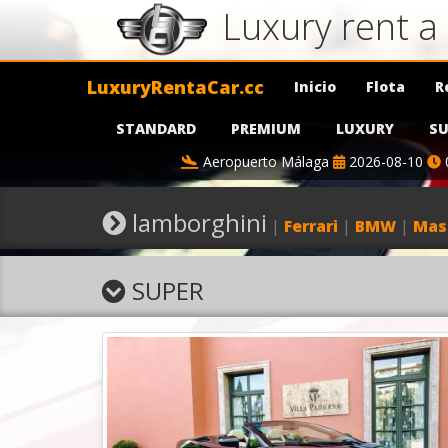
Luxury rent 
LuxuryRentaCar.cc
Inicio
Flota
R
STANDARD
PREMIUM
LUXURY
SU
Aeropuerto Málaga
2026-08-10
lamborghini
|
Ferrari
|
BMW
|
Mas
SUPER