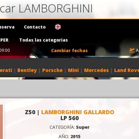
a car LAMBORGHINI
eserva
Contacto
PER
Todas las categorias
09:00
A
Cambiar fechas
erati
|
Bentley
|
Porsche
|
Mini
|
Mercedes
|
Land Rov
Z50 |
LAMBORGHINI GALLARDO
LP 560
CATEGORÍA:
Super
AÑO:
2015