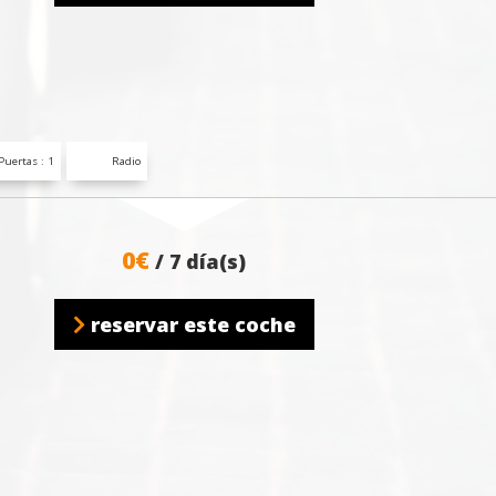
Puertas : 1
Radio
0€
/ 7 día(s)
reservar este coche