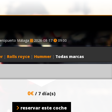
eropuerto Málaga
2026-08-17
09:00
er
|
Rolls royce
|
Hummer
|
Todas marcas
0€
/ 7 día(s)
reservar este coche