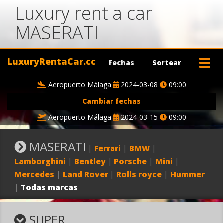
Luxury rent a car
MASERATI
LuxuryRentaCar.cc
Fechas
Sortear
Aeropuerto Málaga
2024-03-08
09:00
Cambiar fechas
Aeropuerto Málaga
2024-03-15
09:00
MASERATI
|
Ferrari
|
BMW
|
Lamborghini
|
Bentley
|
Porsche
|
Mini
|
Mercedes
|
Land Rover
|
Rolls royce
|
Hummer
|
Todas marcas
SUPER