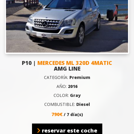
P10 |
MERCEDES ML 320D 4MATIC
AMG LINE
CATEGORÍA:
Premium
AÑO:
2016
COLOR:
Gray
COMBUSTIBLE:
Diesel
790€
/ 7 día(s)
reservar este coche