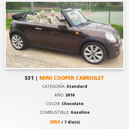
S31 |
MINI COOPER CABRIOLET
CATEGORÍA:
Standard
AÑO:
2016
COLOR:
Chocolate
COMBUSTIBLE:
Gasolina
385€
/ 7 día(s)