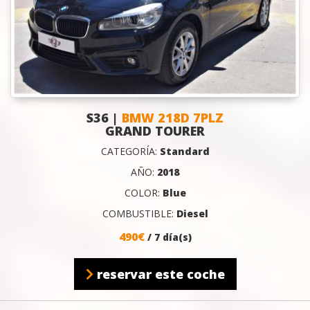
S36 |
BMW 218D 7PLZ
GRAND TOURER
CATEGORÍA:
Standard
AÑO:
2018
COLOR:
Blue
COMBUSTIBLE:
Diesel
490€
/ 7 día(s)
reservar este coche