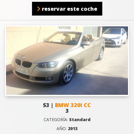
reservar este coche
S3 |
BMW 320I CC
3
CATEGORÍA:
Standard
AÑO:
2013