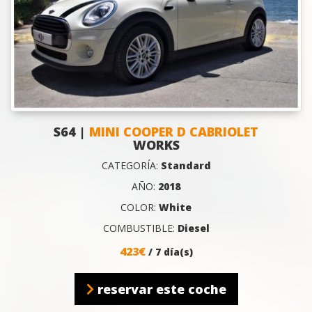
S64 |
MINI COOPER D CABRIOLET
WORKS
CATEGORÍA:
Standard
AÑO:
2018
COLOR:
White
COMBUSTIBLE:
Diesel
423€
/ 7 día(s)
reservar este coche