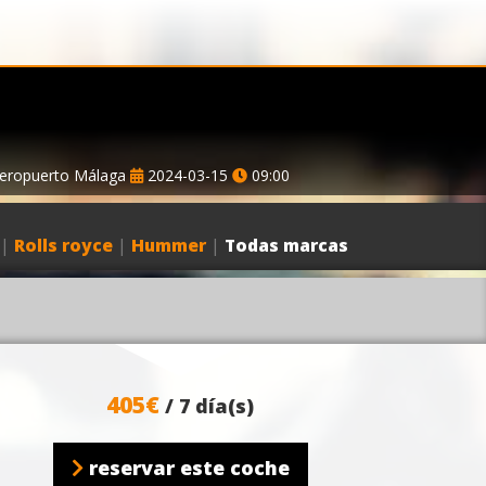
eropuerto Málaga
2024-03-15
09:00
|
Rolls royce
|
Hummer
|
Todas marcas
405€
/ 7 día(s)
reservar este coche