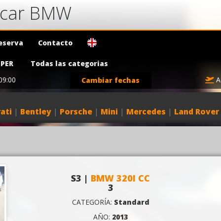
a car BMW
eserva
Contacto
PER
Todas las categorias
09:00
A
Cambiar fechas
ati
|
Bentley
|
Porsche
|
Mini
|
Mercedes
|
Land Rover
S3 |
BMW 320I CC
3
CATEGORÍA:
Standard
AÑO:
2013