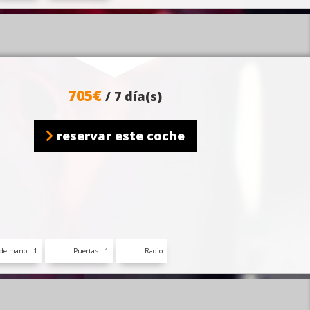
705€
/ 7 día(s)
reservar este coche
de mano : 1
Puertas : 1
Radio