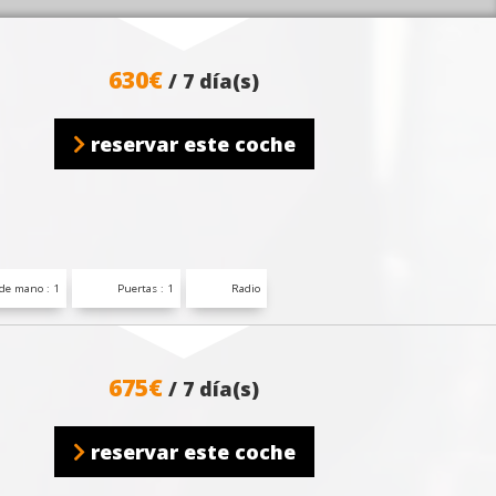
630€
/ 7 día(s)
reservar este coche
de mano : 1
Puertas : 1
Radio
675€
/ 7 día(s)
reservar este coche