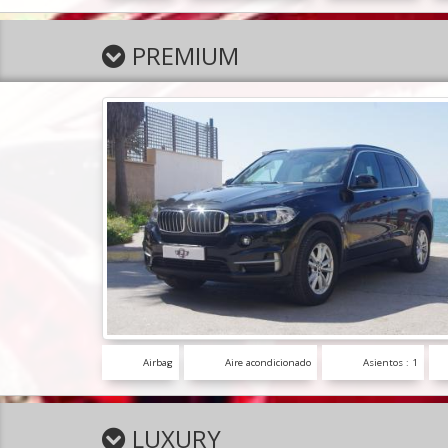
PREMIUM
Airbag
Aire acondicionado
Asientos : 1
LUXURY