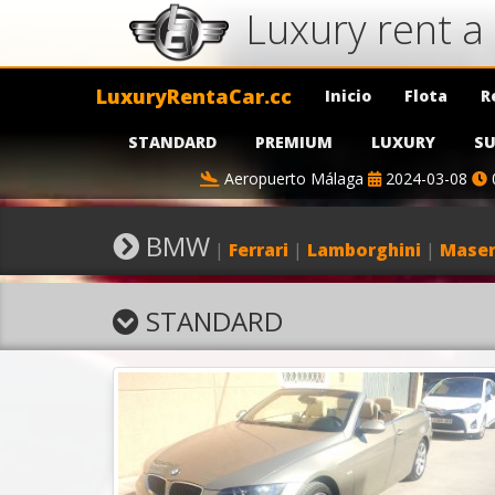
Luxury rent 
LuxuryRentaCar.cc
Inicio
Flota
R
STANDARD
PREMIUM
LUXURY
SU
Aeropuerto Málaga
2024-03-08
BMW
|
Ferrari
|
Lamborghini
|
Maser
STANDARD